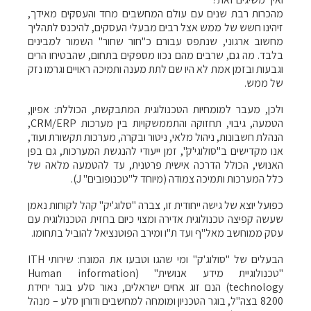
מהכרות רבת שנים עם עולם המחשבים מחד והעסקים מאידך,
זיהינו חשש של ממש אצל רבים מבעלי העסקים, להיכנס לתהליך
מחשוב ארגוני, שנתפס עבורם כ"חור שחור" השמור למבינים
בלבד. מה גם, שרבים מהם נכוו מספקים בתחום, שהבטיחו הרים
וגבעות ובזמן אמת לא היו שם לתת מענה ותמיכה ראויים וגרמו נזק
של ממש.
ולכן, מעבר למומחיות הטכנולוגית המתבקשת, הכוללת: אפיון,
הטמעה, גיבוי, תחזוקה והתממשקויות בין מערכות CRM/ERP,
הנהלת חשבונות, ניהול מלאי, ניטור ובקרה, מערכות תקשורת ועוד,
אנו מקדישים ב"סולוגי'ק", זמן ייעודי להנגשת המערכות, גם בפן
האנושי, הכולל הדרכה אישית פרטנית, עד להטמעה מלאה של
כלל המערכות ותמיכה צמודה (מיוחד ל"טכנופובים" J).
כפועל יוצא של גישה ייחודית זו, צברה "סלוג'יק" קהל לקוחות נאמן
שעשה קפיצה טכנולוגית אדירה ומצוי כיום בחזית הטכנולוגית עם
עסק ממוחשב מאל"ף ועד ת"ו ומירב הפוטנציאל להוביל בתחומו.
הבעלים של "סולוג'ק" ומי שהגו וטבעו את המונח: שירותי ITH
"טכנולוגיית מידע אנושית" (Human information
technology) הנם זוג אחים ישראלים, נאור סלע בוגר יחידת
8200 בצה"ל, בוגר הטכניון ומומחה למחשבים ודורון סלע – מנהל