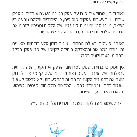
שיווק וקשרי לקוחות.
נאור ודורון, שחולשים כיום על עסק המונה תשעה עובדים ומספק
שירותי IT לעשרות עסקים מוסיפים, כי הייחודיות שלהם נובעת בין
השאר, מ"כניסה" יומיומית ל"נעליו" של הלקוח ומניסיון לזהות את
הצרכים שלו ולתת להם מענה הרבה לפני שהתעוררו.
"אנחנו פועלים בעולם תחרותי" אומר דורון סלע "ולהיות מצוינים
זהו כורח המציאות וההצדקה היחידה לקיומו של כל עסק בכלל
ובתחומי הטכנולוגיה בפרט".
אין ספק כי בחירת ספק למחשוב העסק ואחזקתו, הינה קריטית
להצלחתו של הארגון. ועל כן נאור ודורון מ"סלוג'יק" מליצים לבדוק
היטב את "המילים הקטנות" בחוזה ההתקשרות, לא להסס לשאול
שאלות "תם" ובמיוחד לבקש המלצות מלקוחות קיימים ולשמוע
מה הם חושבים על השירות.
רוצה לשמוע מה הלקוחות שלנו חושבים על "סולוג'יק"?