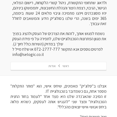
ולדאוג שתחומי התקשורת, ניהול קשרי הלקוחות, רישום המלאי,
הניטור, הגיבוי, רצפת היצור והנהלת החשבונות, יתממשקו ביניהם,
יהיו מסונכרנים וייהנו מתמיכה וגיבוי מלאים 24 שעות ביממה,
365 ימים בשנה, הרי שלנו בסולוג'יק הידע והמשאבים לחולל
זאת עבורך.
נשמח לפגוש אותך, לזהות את הצרכים של העסק ולהציג בפניך
את מגוון הפתרונות הטכנולוגיים שלנו, לתפירה על פי מידת העסק
שלך במדויק (השירות כולל חיוך J).
לפרטים נוספים אנא התקשר 072-2777-777 או שלח מייל ל
info@selogic.co.il
ראשי
אודות
אצלנו ב"סלוג'יק" מאמינים, שיחס אישי, הוא "פותר התקלות"
מספר אחת, גם כשמדובר בטכנולוגיית IT.
זו הסיבה שהאג'נדה שלנו היא מצד אחד "לעמוד בחוד החנית
הטכנולוגית" ומצד שני "להנגיש אותה לעסקים, כשהיא מלווה
ביחס אנושי-אישי יוצאים מהכלל!".
ואיך משיגים זאת?